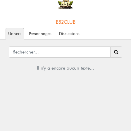
B52CLUB
Univers
Personnages
Discussions
Il n'y a encore aucun texte...