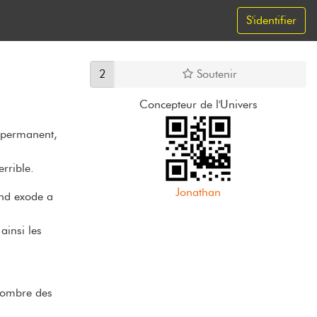
S'identifier
2
Soutenir
Concepteur de l'Univers
 permanent, 
rrible.
Jonathan
and exode a 
insi les 
’ombre des 