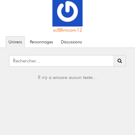
sc88vncom12
Univers
Personnages
Discussions
Il n'y a encore aucun texte...