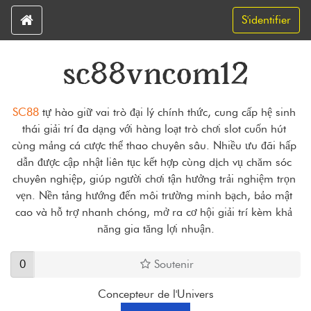
S'identifier
sc88vncom12
SC88
 tự hào giữ vai trò đại lý chính thức, cung cấp hệ sinh 
thái giải trí đa dạng với hàng loạt trò chơi slot cuốn hút 
cùng mảng cá cược thể thao chuyên sâu. Nhiều ưu đãi hấp 
dẫn được cập nhật liên tục kết hợp cùng dịch vụ chăm sóc 
chuyên nghiệp, giúp người chơi tận hưởng trải nghiệm trọn 
vẹn. Nền tảng hướng đến môi trường minh bạch, bảo mật 
cao và hỗ trợ nhanh chóng, mở ra cơ hội giải trí kèm khả 
năng gia tăng lợi nhuận.
0
Soutenir
Concepteur de l'Univers