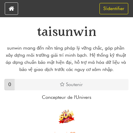
S'identifier
taisunwin
sunwin mang đến nền tảng pháp lý vững chắc, góp phần 
xây dựng môi trường giải trí minh bạch. Hệ thống kỹ thuật 
áp dụng chuẩn bảo mật hiện đại, hỗ trợ mã hóa dữ liệu và 
bảo vệ giao dịch trước các nguy cơ xâm nhập.
0
Soutenir
Concepteur de l'Univers