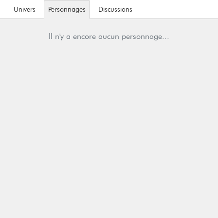
Univers
Personnages
Discussions
Il n'y a encore aucun personnage...