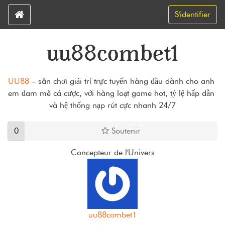
S'identifier
uu88combet1
UU88
 – sân chơi giải trí trực tuyến hàng đầu dành cho anh 
em đam mê cá cược, với hàng loạt game hot, tỷ lệ hấp dẫn 
và hệ thống nạp rút cực nhanh 24/7
0
Soutenir
Concepteur de l'Univers
uu88combet1