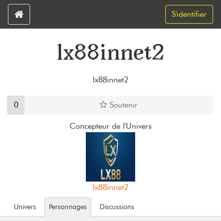
S'identifier
lx88innet2
lx88innet2
0
Soutenir
Concepteur de l'Univers
lx88innet2
Univers
Personnages
Discussions