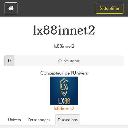
S'identifier
lx88innet2
lx88innet2
0
Soutenir
Concepteur de l'Univers
lx88innet2
Univers
Personnages
Discussions